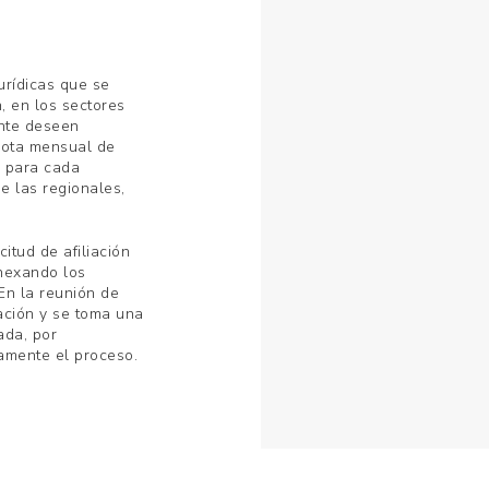
urídicas que se
n, en los sectores
ente deseen
uota mensual de
, para cada
e las regionales,
citud de afiliación
anexando los
En la reunión de
iación y se toma una
ada, por
vamente el proceso.