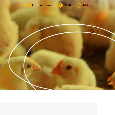
Contáctenos
PQR
Afiliarme