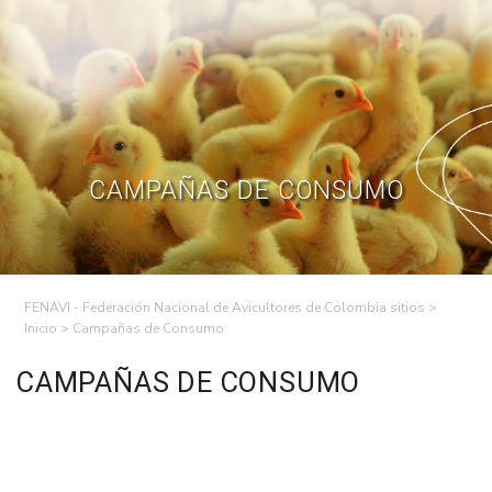
Skip
to
Contáctenos
PQR
Afiliarme
content
CAMPAÑAS DE CONSUMO
FENAVI - Federación Nacional de Avicultores de Colombia sitios
>
>
Campañas de Consumo
CAMPAÑAS DE CONSUMO