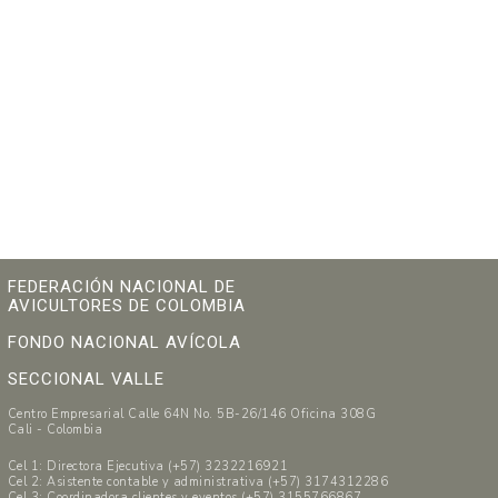
FEDERACIÓN NACIONAL DE
AVICULTORES DE COLOMBIA
FONDO NACIONAL AVÍCOLA
SECCIONAL VALLE
Centro Empresarial Calle 64N No. 5B-26/146 Oficina 308G
Cali - Colombia
Cel 1: Directora Ejecutiva (+57) 3232216921
Cel 2: Asistente contable y administrativa (+57) 3174312286
Cel 3: Coordinadora clientes y eventos (+57) 3155766867