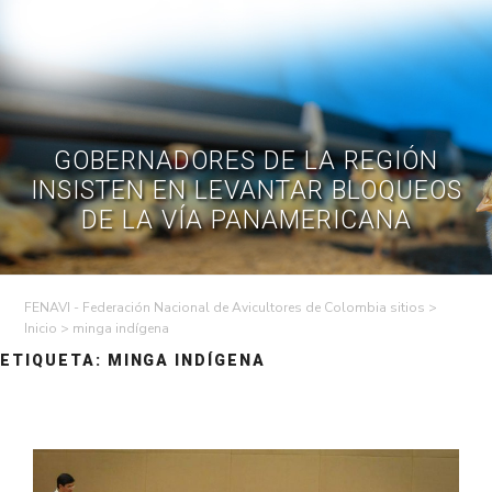
Skip
to
Contáctenos
PQR
Afiliarme
content
GOBERNADORES DE LA REGIÓN
INSISTEN EN LEVANTAR BLOQUEOS
DE LA VÍA PANAMERICANA
FENAVI - Federación Nacional de Avicultores de Colombia sitios
>
>
minga indígena
ETIQUETA:
MINGA INDÍGENA