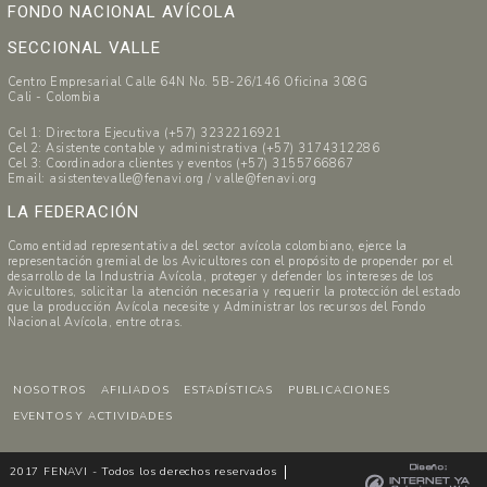
FONDO NACIONAL AVÍCOLA
SECCIONAL VALLE
Centro Empresarial Calle 64N No. 5B-26/146 Oficina 308G
Cali - Colombia
Cel 1: Directora Ejecutiva (+57) 3232216921
Cel 2: Asistente contable y administrativa (+57) 3174312286
Cel 3: Coordinadora clientes y eventos (+57) 3155766867
Email: asistentevalle@fenavi.org / valle@fenavi.org
LA FEDERACIÓN
Como entidad representativa del sector avícola colombiano, ejerce la
representación gremial de los Avicultores con el propósito de propender por el
desarrollo de la Industria Avícola, proteger y defender los intereses de los
Avicultores, solicitar la atención necesaria y requerir la protección del estado
que la producción Avícola necesite y Administrar los recursos del Fondo
Nacional Avícola, entre otras.
NOSOTROS
AFILIADOS
ESTADÍSTICAS
PUBLICACIONES
EVENTOS Y ACTIVIDADES
2017 FENAVI - Todos los derechos reservados